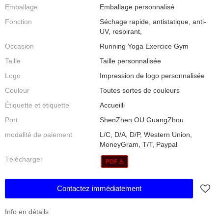
Emballage
Emballage personnalisé
Fonction
Séchage rapide, antistatique, anti-
UV, respirant,
Occasion
Running Yoga Exercice Gym
Taille
Taille personnalisée
Logo
Impression de logo personnalisée
Couleur
Toutes sortes de couleurs
Étiquette et étiquette
Accueilli
Port
ShenZhen OU GuangZhou
modalité de paiement
L/C, D/A, D/P, Western Union,
MoneyGram, T/T, Paypal
Télécharger
Contactez immédiatement
Info en détails