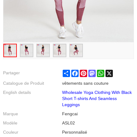
Share
Facebook
Pinterest
Mastodon
WhatsApp
X
Partager
Catalogue de Produit
vêtements sans couture
English details
Wholesale Yoga Clothing With Black
Short T-shirts And Seamless
Leggings
Marque
Fengcai
Modèle
ASL02
Couleur
Personnalisé