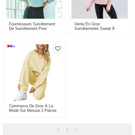
Fournisseurs Survêtement
Vente En Gros
De Survêtement Pour
Survêtements Sweat À
Femmes
Capuche Pour Dames En
Coton Sérigraphié
Personnalisé
Commerce De Gros À La
Mode Sur Mesure 2 Pièces
Survêtements Ensembles
D'entraînement Pour
Femmes
1