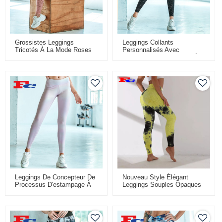
Grossistes Leggings
Leggings Collants
Tricotés À La Mode Roses
Personnalisés Avec
Processus D'estampage À
Chaud De Mode
Leggings De Concepteur De
Nouveau Style Élégant
Processus D'estampage À
Leggings Souples Opaques
Chaud De Mode En Gros
Tie Dye Pantalons De Yoga
Pour Femmes En Gros