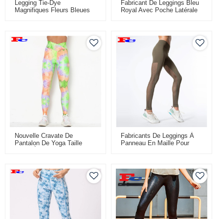
Legging Tie-Dye
Fabricant De Leggings Bleu
Magnifiques Fleurs Bleues
Royal Avec Poche Latérale
Et Blanches Pour Femmes
En Gros
Nouvelle Cravate De
Fabricants De Leggings À
Pantalon De Yoga Taille
Panneau En Maille Pour
Haute À La Mode - Leggings
Femmes
De Qualité De Teinture En
Gros