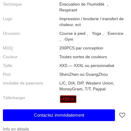
Technique
Évacuation de l'humidité ，
Respirant
Logo
Impression / broderie / transfert de
chaleur, ect
Occasion
Course à pied 、 Yoga 、 Exercice
、 Gym
MOQ
200PCS par conception
Couleur
Toutes sortes de couleurs
Taille
XXS — XXXL ou personnalisé
Port
ShenZhen ou GuangZhou
modalité de paiement
L/C, D/A, D/P, Western Union,
MoneyGram, T/T, Paypal
Télécharger
Contactez immédiatement
Info en détails