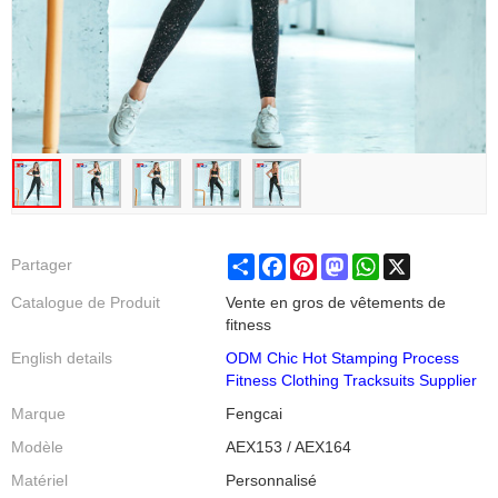
Share
Facebook
Pinterest
Mastodon
WhatsApp
X
Partager
Catalogue de Produit
Vente en gros de vêtements de
fitness
English details
ODM Chic Hot Stamping Process
Fitness Clothing Tracksuits Supplier
Marque
Fengcai
Modèle
AEX153 / AEX164
Matériel
Personnalisé