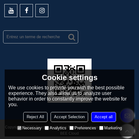
Cookie settings
We use cookies to provide you with the best possible
experience. They also allow us to analyze user
behavior in order to constantly improve the website for
you.
Reject All
Accept Selection
Accept all
Copyright © 2026
Dongguan Humen Fengcai Sportswear Co.,Ltd
Support By
Necessary
Analytics
Preferences
Marketing
BEE Cloud