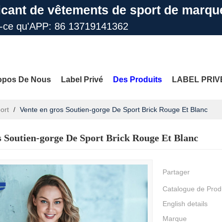
icant de vêtements de sport de marqu
t-ce qu'APP: 86 13719141362
il: info@gdfengcai.com.cn
opos De Nous
Label Privé
Des Produits
LABEL PRIV
ort
/
Vente en gros Soutien-gorge De Sport Brick Rouge Et Blanc
s Soutien-gorge De Sport Brick Rouge Et Blanc
les
Nous Contacter
FAQ
PLUS DE SITES
Partager
Catalogue de Prod
English details
Marque