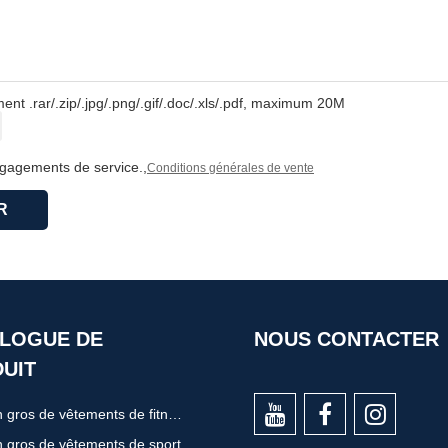
nt .rar/.zip/.jpg/.png/.gif/.doc/.xls/.pdf, maximum 20M
ngagements de service.,
Conditions générales de vente
R
LOGUE DE
NOUS CONTACTER
UIT
Vente en gros de vêtements de fitness
 gros de vêtements de sport