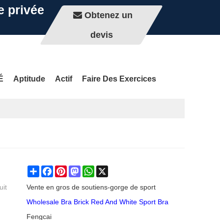
e privée
Obtenez un
devis
É
Aptitude
Actif
Faire Des Exercices
Share
Facebook
Pinterest
Mastodon
WhatsApp
X
uit
Vente en gros de soutiens-gorge de sport
Wholesale Bra Brick Red And White Sport Bra
Fengcai