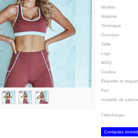
Modèle
Matériel
Technique
Occasion
Taille
Logo
MOQ
Couleur
Étiquette et étiquet
Port
modalité de paiem
Télécharger
Contactez imméd