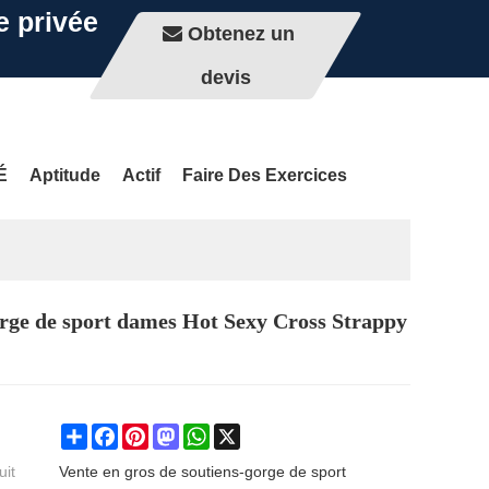
e privée
Obtenez un
devis
É
Aptitude
Actif
Faire Des Exercices
orge de sport dames Hot Sexy Cross Strappy
Share
Facebook
Pinterest
Mastodon
WhatsApp
X
uit
Vente en gros de soutiens-gorge de sport