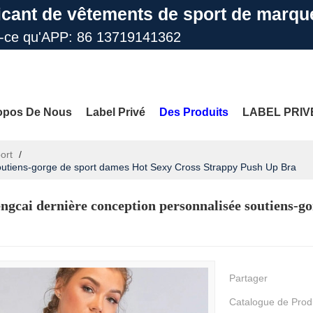
icant de vêtements de sport de marqu
t-ce qu'APP: 86 13719141362
il: info@gdfengcai.com.cn
opos De Nous
Label Privé
Des Produits
LABEL PRIV
ort
/
outiens-gorge de sport dames Hot Sexy Cross Strappy Push Up Bra
les
Nous Contacter
FAQ
PLUS DE SITES
gcai dernière conception personnalisée soutiens-g
Partager
Catalogue de Prod