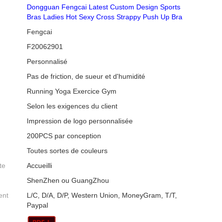
Dongguan Fengcai Latest Custom Design Sports
Bras Ladies Hot Sexy Cross Strappy Push Up Bra
Fengcai
F20062901
Personnalisé
Pas de friction, de sueur et d'humidité
Running Yoga Exercice Gym
Selon les exigences du client
Impression de logo personnalisée
200PCS par conception
Toutes sortes de couleurs
te
Accueilli
ShenZhen ou GuangZhou
ent
L/C, D/A, D/P, Western Union, MoneyGram, T/T,
Paypal