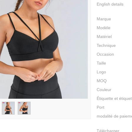
English details
Marque
Modèle
Matériel
Technique
Occasion
Taille
Logo
MOQ
Couleur
Étiquette et étiquet
Port
modalité de paiem
Télécharger