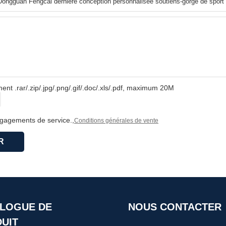
nt .rar/.zip/.jpg/.png/.gif/.doc/.xls/.pdf, maximum 20M
ngagements de service.,
Conditions générales de vente
R
LOGUE DE
NOUS CONTACTER
UIT