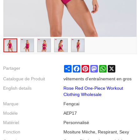
Share
Facebook
Pinterest
Mastodon
WhatsApp
X
Partager
Catalogue de Produit
vêtements d'entraînement en gros
English details
Rose Red One-Piece Workout
Clothing Wholesale
Marque
Fengcai
Modèle
AEP17
Matériel
Personnalisé
Fonction
Mositure Mèche, Respirant, Sexy