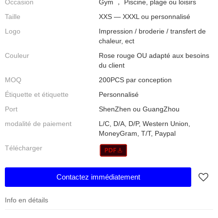
Occasion
Gym ， Piscine, plage ou loisirs
Taille
XXS — XXXL ou personnalisé
Logo
Impression / broderie / transfert de
chaleur, ect
Couleur
Rose rouge OU adapté aux besoins
du client
MOQ
200PCS par conception
Étiquette et étiquette
Personnalisé
Port
ShenZhen ou GuangZhou
modalité de paiement
L/C, D/A, D/P, Western Union,
MoneyGram, T/T, Paypal
Télécharger
Contactez immédiatement
Info en détails