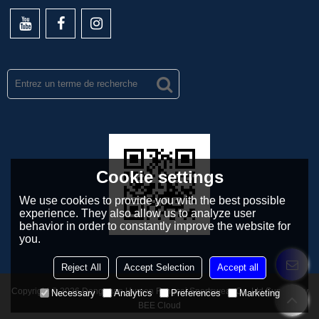
Cookie settings
We use cookies to provide you with the best possible
experience. They also allow us to analyze user
behavior in order to constantly improve the website for
you.
Reject All
Accept Selection
Accept all
Copyright © 2026
Dongguan Humen Fengcai Sportswear Co.,Ltd
Support By
Necessary
Analytics
Preferences
Marketing
BEE Cloud