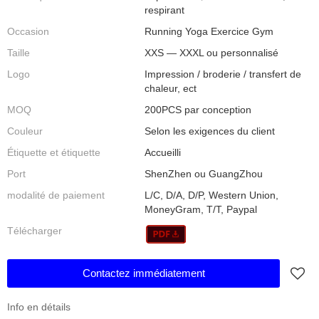
respirant
Occasion
Running Yoga Exercice Gym
Taille
XXS — XXXL ou personnalisé
Logo
Impression / broderie / transfert de
chaleur, ect
MOQ
200PCS par conception
Couleur
Selon les exigences du client
Étiquette et étiquette
Accueilli
Port
ShenZhen ou GuangZhou
modalité de paiement
L/C, D/A, D/P, Western Union,
MoneyGram, T/T, Paypal
Télécharger
Contactez immédiatement
Info en détails