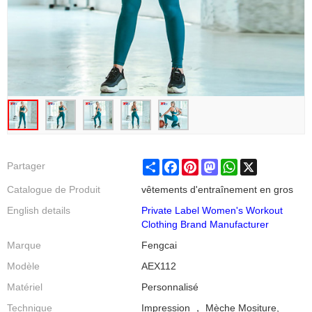
Share
Facebook
Pinterest
Mastodon
WhatsApp
X
Partager
Catalogue de Produit
vêtements d'entraînement en gros
English details
Private Label Women's Workout
Clothing Brand Manufacturer
Marque
Fengcai
Modèle
AEX112
Matériel
Personnalisé
Technique
Impression ， Mèche Mositure,