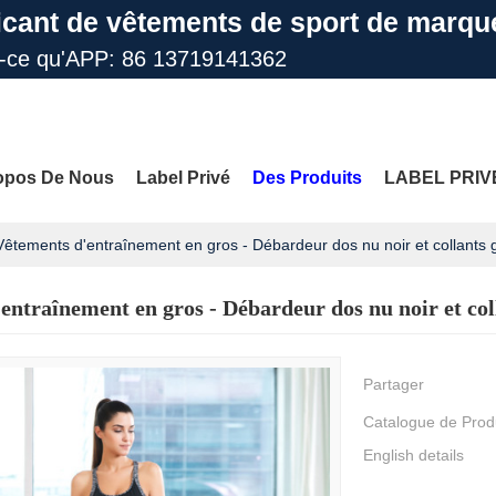
icant de vêtements de sport de marqu
t-ce qu'APP: 86 13719141362
il: info@gdfengcai.com.cn
opos De Nous
Label Privé
Des Produits
LABEL PRIV
Vêtements d'entraînement en gros - Débardeur dos nu noir et collants g
entraînement en gros - Débardeur dos nu noir et col
les
Nous Contacter
FAQ
PLUS DE SITES
Partager
Catalogue de Prod
English details