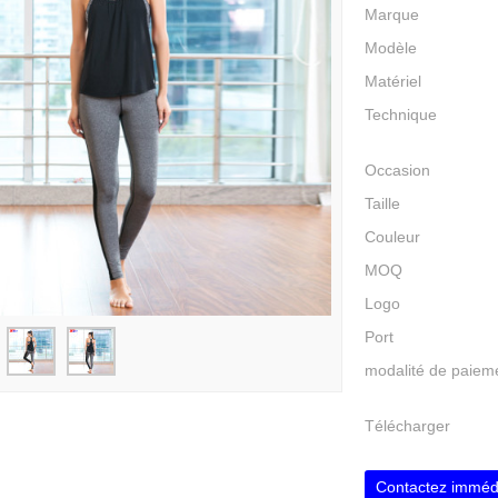
Marque
Modèle
Matériel
Technique
Occasion
Taille
Couleur
MOQ
Logo
Port
modalité de paiem
Télécharger
Contactez imméd