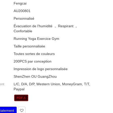
Fengcai
AU200801
Personnalisé
Évacuation de l'humidité ， Respirant ，
Confortable
Running Yoga Exercice Gym
Taille personnalisée
Toutes sortes de couleurs
200PCS par conception
Impression de logo personnalisée
ShenZhen OU GuangZhou
ent
L/C, D/A, D/P, Western Union, MoneyGram, T/T,
Paypal
iatement