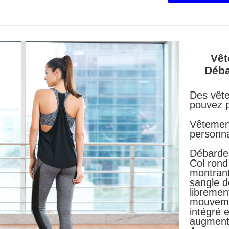
Vêt
Déba
Des vêt
pouvez 
Vêtemen
personna
Débardeu
Col rond
montrant
sangle d
libremen
mouvemen
intégré 
augmenter