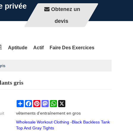
e privée
Obtenez un
devis
É
Aptitude
Actif
Faire Des Exercices
ris
lants gris
Share
Facebook
Pinterest
Mastodon
WhatsApp
X
uit
vêtements d'entraînement en gros
Wholesale Workout Clothing -Black Backless Tank
Top And Gray Tights