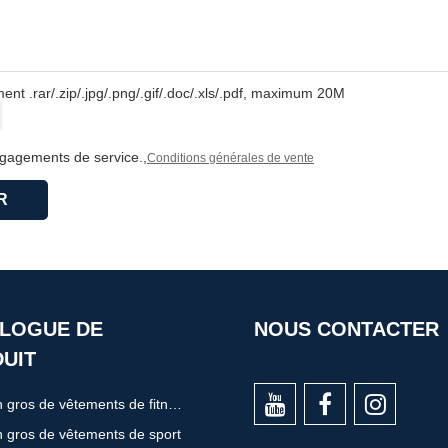
nt .rar/.zip/.jpg/.png/.gif/.doc/.xls/.pdf, maximum 20M
ngagements de service.,
Conditions générales de vente
R
LOGUE DE
NOUS CONTACTER
UIT
Vente en gros de vêtements de fitness
 gros de vêtements de sport